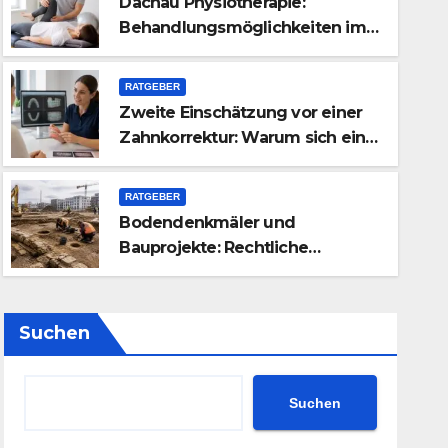
Dachau Physiotherapie:
Behandlungsmöglichkeiten im
Überblick
RATGEBER
Zweite Einschätzung vor einer
Zahnkorrektur: Warum sich ein
apie:
weiterer Blick lohnen kann
hkeiten im Überblick
RATGEBER
Bodendenkmäler und
Bauprojekte: Rechtliche
Pflichten und praktischer Ablauf
Suchen
Suchen