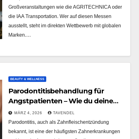
Großveranstaltungen wie die AGRITECHNICA oder
die IAA Transportation. Wer auf diesen Messen
ausstellt, steht im direkten Wettbewerb mit globalen
Marken.…
BEAUTY & WELLNESS
Parodontitisbehandlung für
Angstpatienten – Wie du deine
Zahngesundheit zurückgewinnst
MÄRZ 4, 2026
TAVENDEL
Parodontitis, auch als Zahnfleischentzündung
bekannt, ist eine der häufigsten Zahnerkrankungen