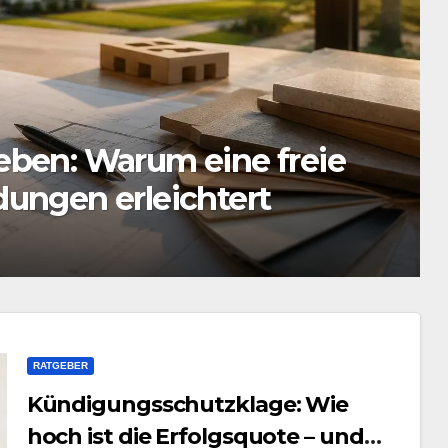
SPORT
igung
Dachau Physiother
Behandlungsmöglic
JULI 21, 2026
TAVENDEL
RATGEBER
Kündigungsschutzklage: Wie
hoch ist die Erfolgsquote – und