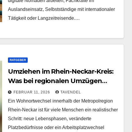
digitale Nomaden arbeiten, Fachkräfte im
Auslandseinsatz, Selbstständige mit internationaler
Tätigkeit oder Langzeitreisende.…
RATGEBER
Umziehen im Rhein-Neckar-Kreis:
Was bei regionalen Umzügen
wirklich zählt
FEBRUAR 11, 2026
TAVENDEL
Ein Wohnortwechsel innerhalb der Metropolregion
Rhein-Neckar ist für viele Menschen ein realistischer
Schritt: neue Lebensphasen, veränderte
Platzbedürfnisse oder ein Arbeitsplatzwechsel