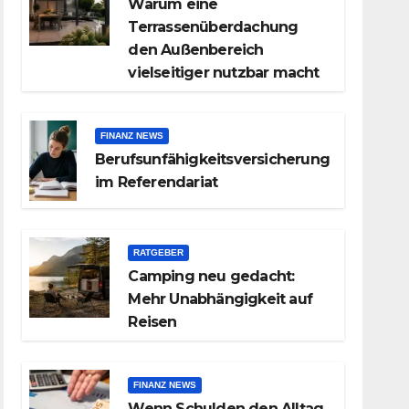
Warum eine
Terrassenüberdachung
den Außenbereich
vielseitiger nutzbar macht
FINANZ NEWS
Berufsunfähigkeitsversicherung
im Referendariat
RATGEBER
Camping neu gedacht:
Mehr Unabhängigkeit auf
Reisen
FINANZ NEWS
Wenn Schulden den Alltag