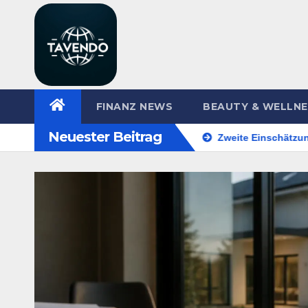
Zum
Inhalt
springen
FINANZ NEWS
BEAUTY & WELLN
Neuester Beitrag
lichkeiten im Überblick
Zweite Einschätzung vor einer Zah