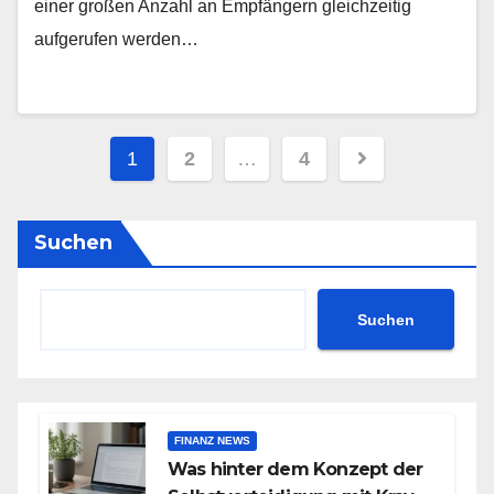
einer großen Anzahl an Empfängern gleichzeitig
aufgerufen werden…
Seitennummerierung
1
2
…
4
der
Beiträge
Suchen
Suchen
FINANZ NEWS
Was hinter dem Konzept der