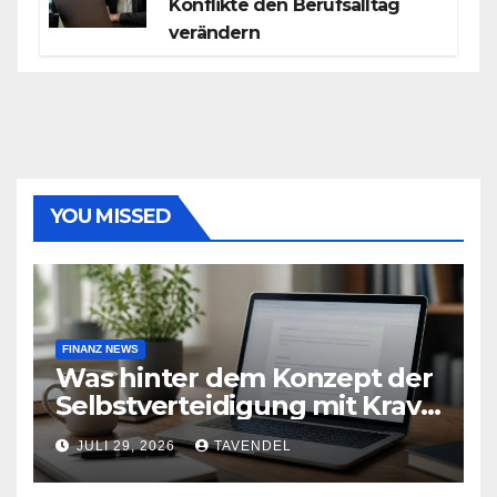
Konflikte den Berufsalltag
verändern
YOU MISSED
FINANZ NEWS
Was hinter dem Konzept der
Selbstverteidigung mit Krav
Maga steckt
JULI 29, 2026
TAVENDEL