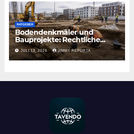
RATGEBER
Bodendenkmäler und
Bauprojekte: Rechtliche
Pflichten und praktischer
JULI 13, 2026
JIMMY REPORTA
Ablauf