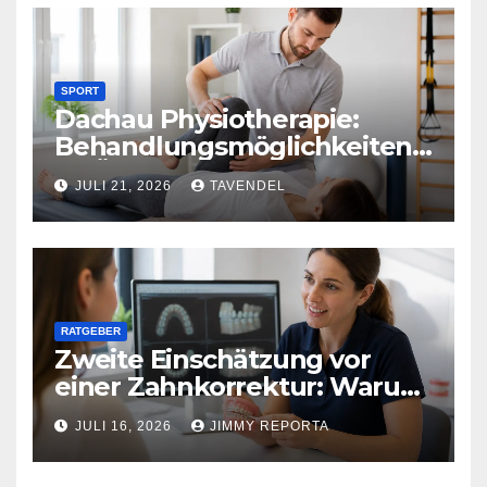
SPORT
Dachau Physiotherapie:
Behandlungsmöglichkeiten
im Überblick
JULI 21, 2026
TAVENDEL
RATGEBER
Zweite Einschätzung vor
einer Zahnkorrektur: Warum
sich ein weiterer Blick lohnen
JULI 16, 2026
JIMMY REPORTA
kann