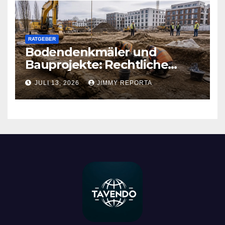
RATGEBER
Bodendenkmäler und
Bauprojekte: Rechtliche
Pflichten und praktischer
JULI 13, 2026
JIMMY REPORTA
Ablauf