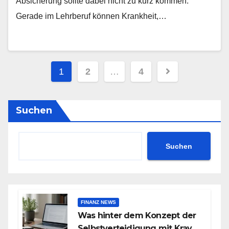
Absicherung sollte dabei nicht zu kurz kommen.
Gerade im Lehrberuf können Krankheit,…
Seitennummerierung
1
2
…
4
der
Beiträge
Suchen
Suchen
FINANZ NEWS
Was hinter dem Konzept der
Selbstverteidigung mit Krav