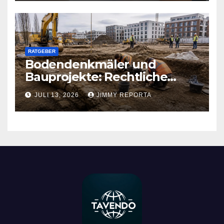
RATGEBER
Bodendenkmäler und
Bauprojekte: Rechtliche
Pflichten und praktischer
JULI 13, 2026
JIMMY REPORTA
Ablauf