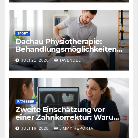
SPORT
Dachau Physiotherapie:
Behandlungsmöglichkeiten
im Überblick
JULI 21, 2026
TAVENDEL
RATGEBER
Zweite Einschätzung vor
einer Zahnkorrektur: Warum
sich ein weiterer Blick lohnen
JULI 16, 2026
JIMMY REPORTA
kann