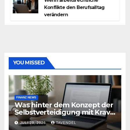
Wenn arbeitsrechtliche
Konflikte den Berufsalltag
verändern
YOU MISSED
FINANZ NEWS
Was hinter dem Konzept der
Selbstverteidigung mit Krav
Maga steckt
JULI 29, 2026
TAVENDEL