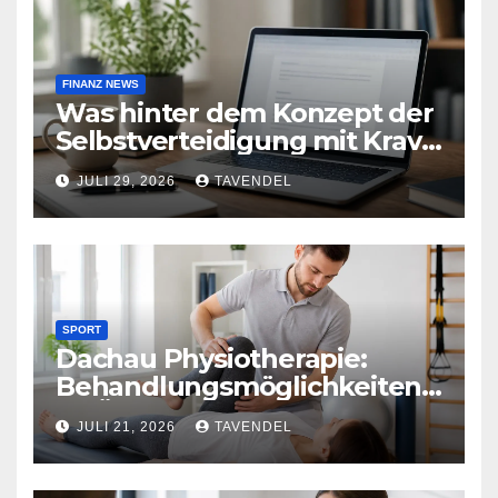
FINANZ NEWS
Was hinter dem Konzept der
Selbstverteidigung mit Krav
Maga steckt
JULI 29, 2026
TAVENDEL
SPORT
Dachau Physiotherapie:
Behandlungsmöglichkeiten
im Überblick
JULI 21, 2026
TAVENDEL