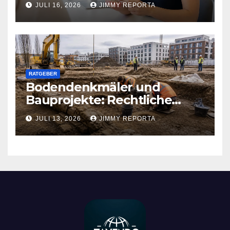
JULI 16, 2026
JIMMY REPORTA
kann
RATGEBER
Bodendenkmäler und
Bauprojekte: Rechtliche
Pflichten und praktischer
JULI 13, 2026
JIMMY REPORTA
Ablauf