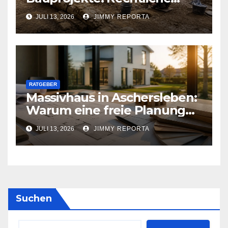
Pflichten und praktischer
JULI 13, 2026
JIMMY REPORTA
Ablauf
RATGEBER
Massivhaus in Aschersleben:
Warum eine freie Planung
viele Entscheidungen
JULI 13, 2026
JIMMY REPORTA
erleichtert
Suchen