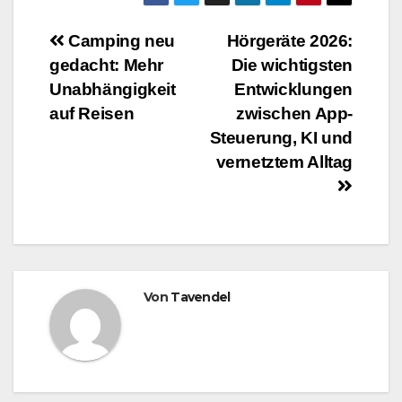
Beitragsnavigation
Camping neu
Hörgeräte 2026:
gedacht: Mehr
Die wichtigsten
Unabhängigkeit
Entwicklungen
auf Reisen
zwischen App-
Steuerung, KI und
vernetztem Alltag
Von
Tavendel