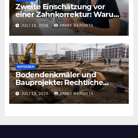
Zweite Einschätzung vor
einer Zahnkorrektur: Warum
sich ein weiterer Blick lohnen
JULI 16, 2026
JIMMY REPORTA
kann
RATGEBER
Bodendenkmäler und
Bauprojekte: Rechtliche
Pflichten und praktischer
JULI 13, 2026
JIMMY REPORTA
Ablauf