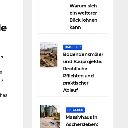
Warum sich
ein weiterer
Blick lohnen
le
kann
RATGEBER
Bodendenkmäler
en.
und Bauprojekte:
Rechtliche
an
Pflichten und
es
praktischer
Ablauf
ches
RATGEBER
Massivhaus in
Aschersleben: