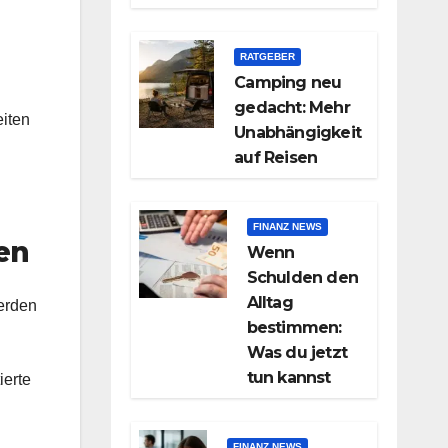
RATGEBER
Camping neu
gedacht: Mehr
eiten
Unabhängigkeit
auf Reisen
FINANZ NEWS
gen
Wenn
Schulden den
Alltag
erden
bestimmen:
Was du jetzt
tun kannst
ierte
FINANZ NEWS