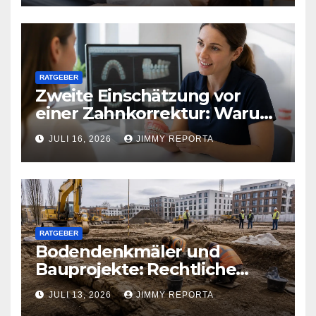
RATGEBER
Zweite Einschätzung vor
einer Zahnkorrektur: Warum
sich ein weiterer Blick lohnen
JULI 16, 2026
JIMMY REPORTA
kann
RATGEBER
Bodendenkmäler und
Bauprojekte: Rechtliche
Pflichten und praktischer
JULI 13, 2026
JIMMY REPORTA
Ablauf