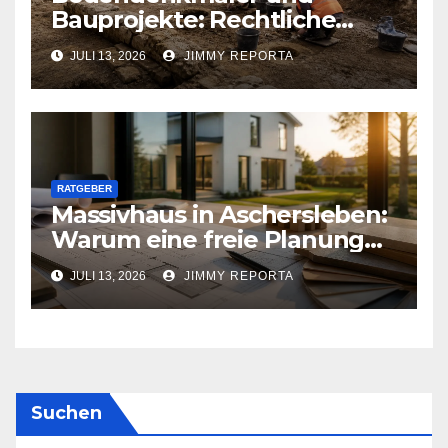
Bauprojekte: Rechtliche
Pflichten und praktischer
JULI 13, 2026
JIMMY REPORTA
Ablauf
RATGEBER
Massivhaus in Aschersleben:
Warum eine freie Planung
viele Entscheidungen
JULI 13, 2026
JIMMY REPORTA
erleichtert
Suchen