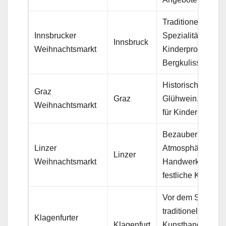
Traditionelle Tirol
Innsbrucker
Spezialitäten,
Innsbruck
Weihnachtsmarkt
Kinderprogramme
Bergkulisse
Historische Szene
Graz
Graz
Glühwein, Spielz
Weihnachtsmarkt
für Kinder
Bezaubernde
Linzer
Atmosphäre, loka
Linzer
Weihnachtsmarkt
Handwerkskunst,
festliche Konzert
Vor dem Schloss,
traditionelles
Klagenfurter
Klagenfurt
Kunsthandwerk,