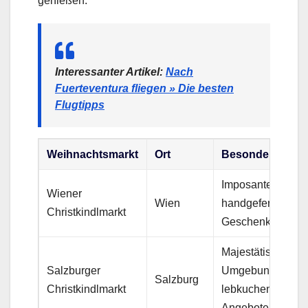
genießen.
Interessanter Artikel:
Nach
Fuerteventura fliegen » Die besten
Flugtipps
Weihnachtsmarkt
Ort
Besonderheiten
Imposante Kuliss
Wiener
Wien
handgefertigte
Christkindlmarkt
Geschenke, Eisb
Majestätische
Salzburger
Umgebung,
Salzburg
Christkindlmarkt
lebkuchenspezifi
Angebote, Live-M