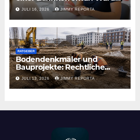
sich ein weiterer Blick lohnen
JULI 16, 2026
JIMMY REPORTA
kann
RATGEBER
Bodendenkmäler und
Bauprojekte: Rechtliche
Pflichten und praktischer
JULI 13, 2026
JIMMY REPORTA
Ablauf