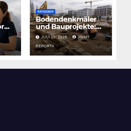
RATGEBER
Bodendenkmäler
or
und Bauprojekte:
Rechtliche Pflichten
JULI 13, 2026
JIMMY
und praktischer
Ablauf
REPORTA