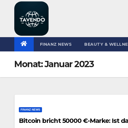
Zum
Inhalt
springen
FINANZ NEWS
BEAUTY & WELLN
Monat:
Januar 2023
FINANZ NEWS
Bitcoin bricht 50000 €-Marke: Ist d