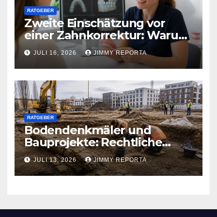
RATGEBER
Zweite Einschätzung vor
einer Zahnkorrektur: Warum
sich ein weiterer Blick lohnen
JULI 16, 2026
JIMMY REPORTA
kann
RATGEBER
Bodendenkmäler und
Bauprojekte: Rechtliche
Pflichten und praktischer
JULI 13, 2026
JIMMY REPORTA
Ablauf