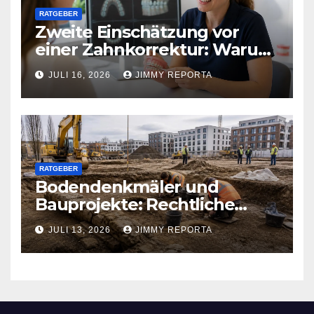
RATGEBER
Zweite Einschätzung vor
einer Zahnkorrektur: Warum
sich ein weiterer Blick lohnen
JULI 16, 2026
JIMMY REPORTA
kann
RATGEBER
Bodendenkmäler und
Bauprojekte: Rechtliche
Pflichten und praktischer
JULI 13, 2026
JIMMY REPORTA
Ablauf