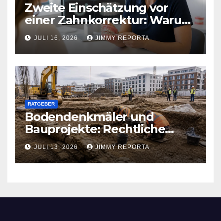
Zweite Einschätzung vor
einer Zahnkorrektur: Warum
sich ein weiterer Blick lohnen
JULI 16, 2026
JIMMY REPORTA
kann
RATGEBER
Bodendenkmäler und
Bauprojekte: Rechtliche
Pflichten und praktischer
JULI 13, 2026
JIMMY REPORTA
Ablauf