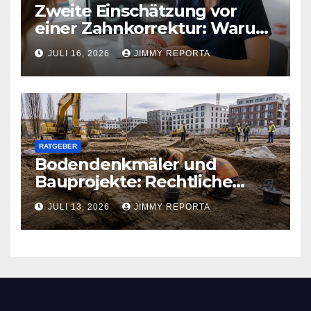
Zweite Einschätzung vor
einer Zahnkorrektur: Warum
sich ein weiterer Blick lohnen
JULI 16, 2026
JIMMY REPORTA
kann
RATGEBER
Bodendenkmäler und
Bauprojekte: Rechtliche
Pflichten und praktischer
JULI 13, 2026
JIMMY REPORTA
Ablauf