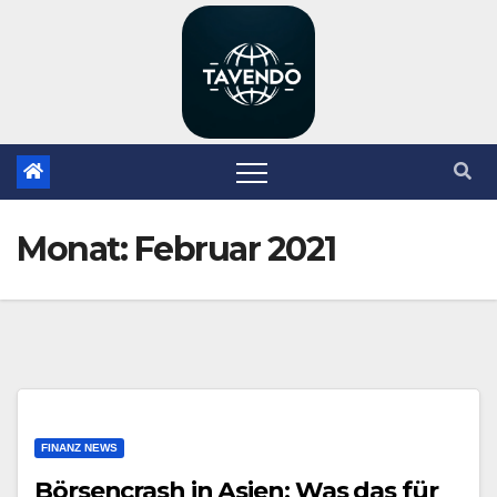
Zum
Inhalt
springen
Monat:
Februar 2021
FINANZ NEWS
Börsencrash in Asien: Was das für