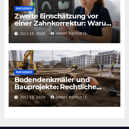
RATGEBER
Zweite Einschätzung vor
einer Zahnkorrektur: Warum
sich ein weiterer Blick lohnen
JULI 16, 2026
JIMMY REPORTA
kann
RATGEBER
Bodendenkmäler und
Bauprojekte: Rechtliche
Pflichten und praktischer
JULI 13, 2026
JIMMY REPORTA
Ablauf