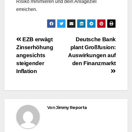
Risiko minimieren und dein Anlageziel
erreichen.
Beitragsnavigation
EZB erwägt
Deutsche Bank
Zinserhöhung
plant Großfusion:
angesichts
Auswirkungen auf
steigender
den Finanzmarkt
Inflation
Von
Jimmy Reporta