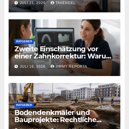
JULI 21, 2026
TAVENDEL
RATGEBER
Zweite Einschätzung vor
einer Zahnkorrektur: Warum
sich ein weiterer Blick lohnen
JULI 16, 2026
JIMMY REPORTA
kann
RATGEBER
Bodendenkmäler und
Bauprojekte: Rechtliche
Pflichten und praktischer