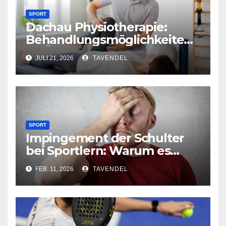
SPORT
Dachau Physiotherapie:
Behandlungsmöglichkeiten
im Überblick
JULI 21, 2026
TAVENDEL
SPORT
Impingement der Schulter
bei Sportlern: Warum es
selten eine klassische
FEB. 11, 2026
TAVENDEL
Verletzung ist