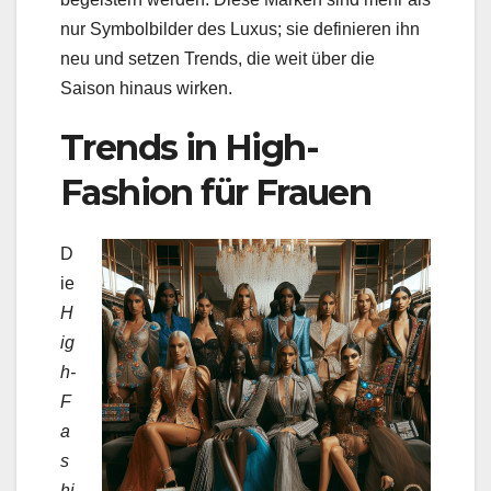
nur Symbolbilder des Luxus; sie definieren ihn
neu und setzen Trends, die weit über die
Saison hinaus wirken.
Trends in High-
Fashion für Frauen
D
ie
H
ig
h-
F
a
s
hi