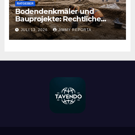
RATGEBER
Bodendenkmäler und
Bauprojekte: Rechtliche
Pflichten und praktischer
JULI 13, 2026
JIMMY REPORTA
Ablauf