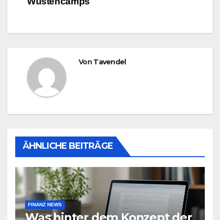
Wüstencamps
Von
Tavendel
ÄHNLICHE BEITRÄGE
FINANZ NEWS
Was hinter dem Konzept der