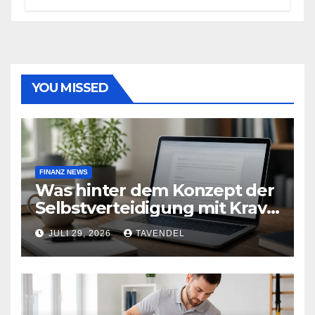
YOU MISSED
FINANZ NEWS
Was hinter dem Konzept der
Selbstverteidigung mit Krav
Maga steckt
JULI 29, 2026
TAVENDEL