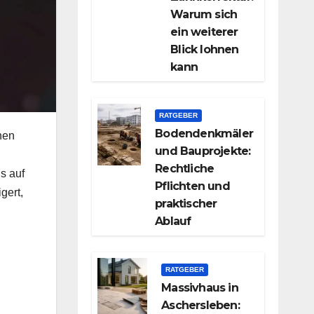
Warum sich
ein weiterer
Blick lohnen
kann
RATGEBER
Bodendenkmäler
nen
und Bauprojekte:
Rechtliche
s auf
Pflichten und
gert,
praktischer
Ablauf
RATGEBER
Massivhaus in
Aschersleben: