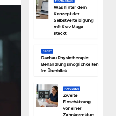
FINANZ NEWS
Was hinter dem
Konzept der
Selbstverteidigung
mit Krav Maga
steckt
SPORT
Dachau Physiotherapie:
Behandlungsmöglichkeiten
im Überblick
RATGEBER
Zweite
Einschätzung
vor einer
Zahnkorrektur: