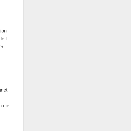
tion
fett
er
gnet
h die