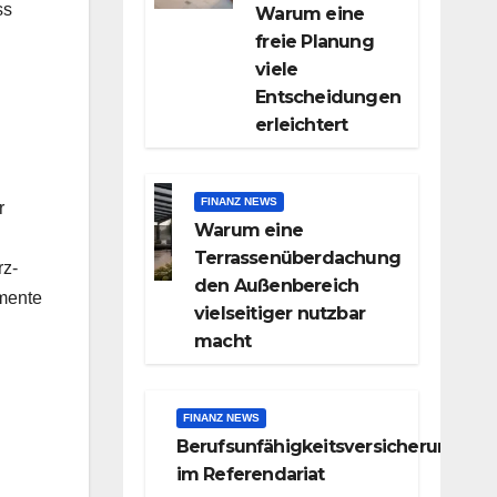
ss
Warum eine
freie Planung
viele
Entscheidungen
erleichtert
FINANZ NEWS
r
Warum eine
Terrassenüberdachung
rz-
den Außenbereich
emente
vielseitiger nutzbar
macht
FINANZ NEWS
Berufsunfähigkeitsversicherung
im Referendariat