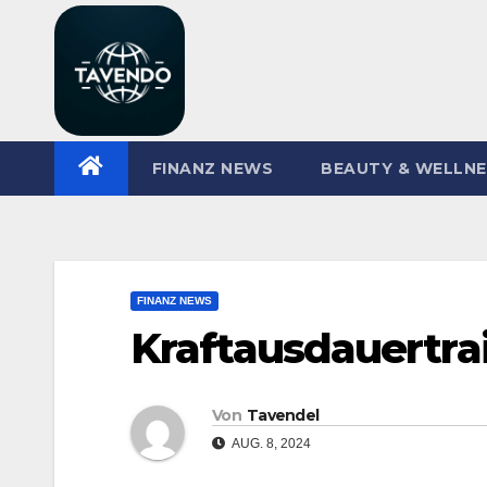
Zum
Inhalt
springen
FINANZ NEWS
BEAUTY & WELLN
FINANZ NEWS
Kraftausdauertrai
Von
Tavendel
AUG. 8, 2024