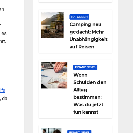
en
RATGEBER
Camping neu
r
gedacht: Mehr
a es
Unabhängigkeit
rt.
auf Reisen
FINANZ NEWS
Wenn
Schulden den
Alltag
ife
bestimmen:
, da
Was du jetzt
tun kannst
FINANZ NEWS