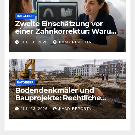
RATGEBER
Zweite Einschätzung vor
einer Zahnkorrektur: Warum
sich ein weiterer Blick lohnen
JULI 16, 2026
JIMMY REPORTA
kann
RATGEBER
Bodendenkmäler und
Bauprojekte: Rechtliche
Pflichten und praktischer
JULI 13, 2026
JIMMY REPORTA
Ablauf