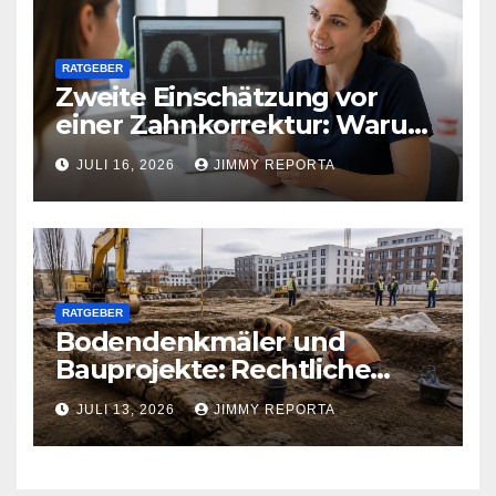
RATGEBER
Zweite Einschätzung vor
einer Zahnkorrektur: Warum
sich ein weiterer Blick lohnen
JULI 16, 2026
JIMMY REPORTA
kann
RATGEBER
Bodendenkmäler und
Bauprojekte: Rechtliche
Pflichten und praktischer
JULI 13, 2026
JIMMY REPORTA
Ablauf