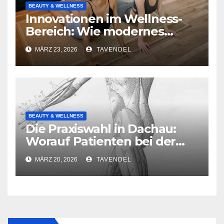
BEAUTY & WELLNESS
Innovationen im Wellness-
Bereich: Wie modernes
Produktdesign die Intimität
MÄRZ 23, 2026
TAVENDEL
bereichert
BEAUTY & WELLNESS
Die Praxiswahl in Dachau:
Worauf Patienten bei der
Suche nach qualifizierter
MÄRZ 20, 2026
TAVENDEL
Osteopathie achten sollten