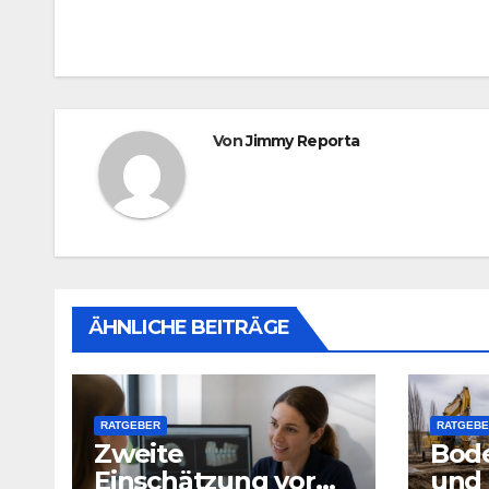
Von
Jimmy Reporta
ÄHNLICHE BEITRÄGE
RATGEBER
RATGEBE
Zweite
Bod
Einschätzung vor
und 