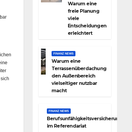
Warum eine
freie Planung
nbar
viele
Entscheidungen
erleichtert
FINANZ NEWS
lichen
Warum eine
eine
Terrassenüberdachung
ter
den Außenbereich
 sich
vielseitiger nutzbar
macht
FINANZ NEWS
Berufsunfähigkeitsversicherung
im Referendariat