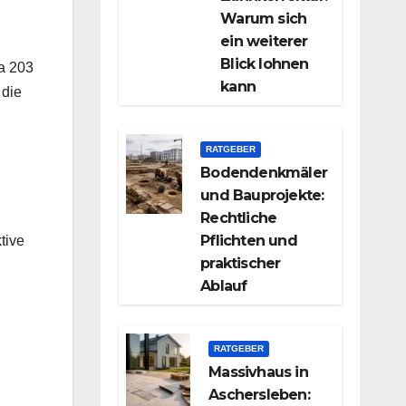
Warum sich
ein weiterer
Blick lohnen
wa 203
kann
 die
RATGEBER
Bodendenkmäler
und Bauprojekte:
Rechtliche
Pflichten und
tive
praktischer
Ablauf
RATGEBER
Massivhaus in
Aschersleben: