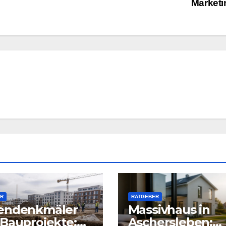
Market
R
RATGEBER
endenkmäler
Massivhaus in
Bauprojekte:
Aschersleben: