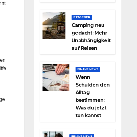
nnt
RATGEBER
Camping neu
gedacht: Mehr
Unabhängigkeit
auf Reisen
len
ffe
FINANZ NEWS
Wenn
Schulden den
Alltag
nge
bestimmen:
Was du jetzt
tun kannst
FINANZ NEWS