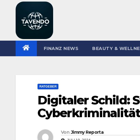
Zum
Inhalt
springen
FINANZ NEWS
BEAUTY & WELLN
RATGEBER
Digitaler Schild:
Cyberkriminalitä
Von
Jimmy Reporta